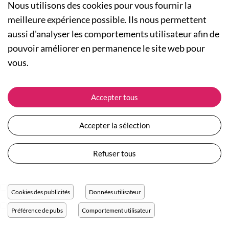
Nous utilisons des cookies pour vous fournir la
meilleure expérience possible. Ils nous permettent
aussi d'analyser les comportements utilisateur afin de
A PROPOS
pouvoir améliorer en permanence le site web pour
Qui sommes-nous ?
NOS RUBRIQUES
vous.
Actualités
Collection Homme
Nos engagements
ASSISTANCE
Collection Femme
Accepter tous
Carte cadeau
Suivre ma commande
Collection Enfants
Plan du site
Expédition et livraison
Les Totebags
Accepter la sélection
Devenir revendeur
Retour et remboursement
Nos différents thèmes
Moyens de paiement
Refuser tous
Conditions générales de vente
Questions / Réponses
Mentions légales
Nous contacter
Protection des données personnelles
Cookies des publicités
Données utilisateur
Réglage des cookies
Préférence de pubs
Comportement utilisateur