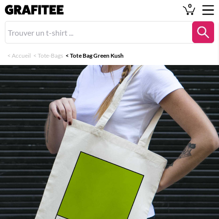
0
<
Accueil
<
Tote-Bags
<
Tote Bag Green Kush