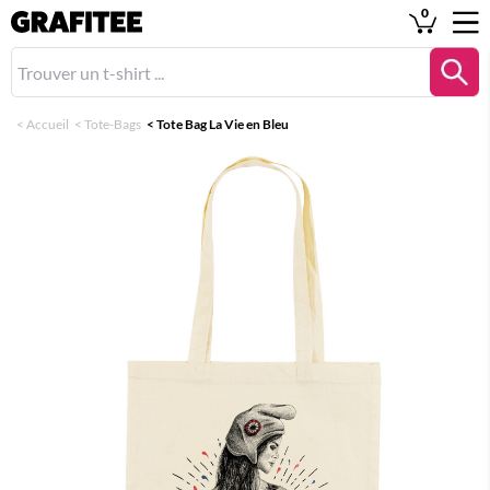
0
<
Accueil
<
Tote-Bags
<
Tote Bag La Vie en Bleu