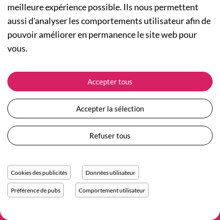
meilleure expérience possible. Ils nous permettent
aussi d'analyser les comportements utilisateur afin de
A PROPOS
pouvoir améliorer en permanence le site web pour
Qui sommes-nous ?
NOS RUBRIQUES
vous.
Actualités
Collection Homme
Nos engagements
ASSISTANCE
Collection Femme
Accepter tous
Carte cadeau
Suivre ma commande
Collection Enfants
Plan du site
Expédition et livraison
Les Totebags
Accepter la sélection
Devenir revendeur
Retour et remboursement
Nos différents thèmes
Moyens de paiement
Refuser tous
Conditions générales de vente
Questions / Réponses
Mentions légales
Nous contacter
Protection des données personnelles
Cookies des publicités
Données utilisateur
Réglage des cookies
Préférence de pubs
Comportement utilisateur