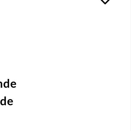
nde
ide