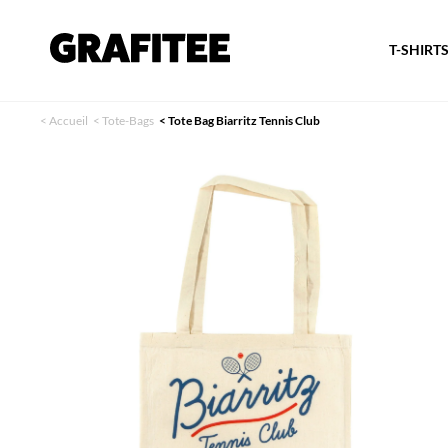
T-SHIRT
<
Accueil
<
Tote-Bags
<
Tote Bag Biarritz Tennis Club