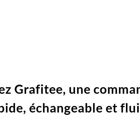
ez Grafitee,
une comma
pide,
échangeable et flu