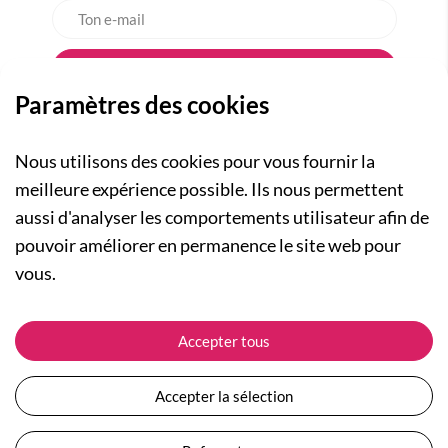
Paramètres des cookies
Nous utilisons des cookies pour vous fournir la
meilleure expérience possible. Ils nous permettent
aussi d'analyser les comportements utilisateur afin de
A PROPOS
pouvoir améliorer en permanence le site web pour
Qui sommes-nous ?
NOS RUBRIQUES
vous.
Actualités
Collection Homme
Nos engagements
ASSISTANCE
Collection Femme
Accepter tous
Carte cadeau
Suivre ma commande
Collection Enfants
Plan du site
Expédition et livraison
Les Totebags
Accepter la sélection
Devenir revendeur
Retour et remboursement
Nos différents thèmes
Moyens de paiement