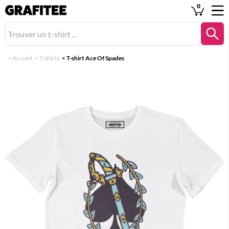
0
<
Accueil
<
T-shirts
<
T-shirt Ace Of Spades