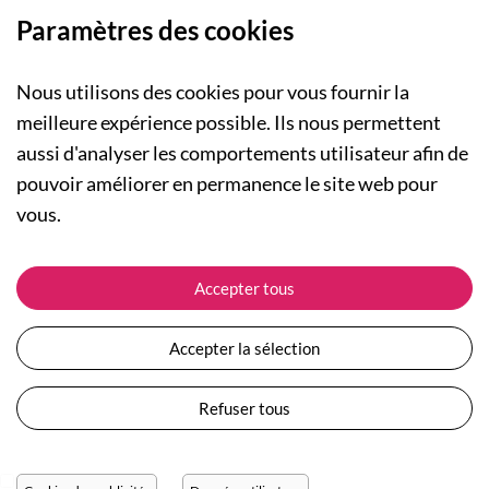
Paramètres des cookies
Nous utilisons des cookies pour vous fournir la
meilleure expérience possible. Ils nous permettent
aussi d'analyser les comportements utilisateur afin de
A PROPOS
pouvoir améliorer en permanence le site web pour
Qui sommes-nous ?
NOS RUBRIQUES
vous.
Actualités
Collection Homme
Nos engagements
ASSISTANCE
Collection Femme
Accepter tous
Carte cadeau
Suivre ma commande
Collection Enfants
Plan du site
Expédition et livraison
Les Totebags
Accepter la sélection
Devenir revendeur
Retour et remboursement
Nos différents thèmes
Moyens de paiement
Refuser tous
Conditions générales de vente
Questions / Réponses
Mentions légales
Nous contacter
Protection des données personnelles