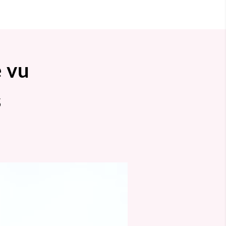
e vu
s