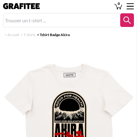
0
<
Accueil
<
T-shirts
<
Tshirt Badge Akira