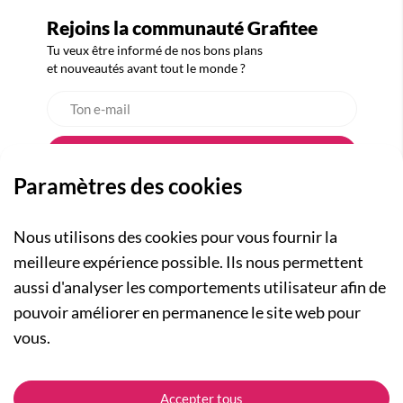
Rejoins la communauté Grafitee
Tu veux être informé de nos bons plans
et nouveautés avant tout le monde ?
Paramètres des cookies
Nous utilisons des cookies pour vous fournir la
meilleure expérience possible. Ils nous permettent
aussi d'analyser les comportements utilisateur afin de
A PROPOS
pouvoir améliorer en permanence le site web pour
Qui sommes-nous ?
NOS RUBRIQUES
vous.
Actualités
Collection Homme
Nos engagements
ASSISTANCE
Collection Femme
Accepter tous
Carte cadeau