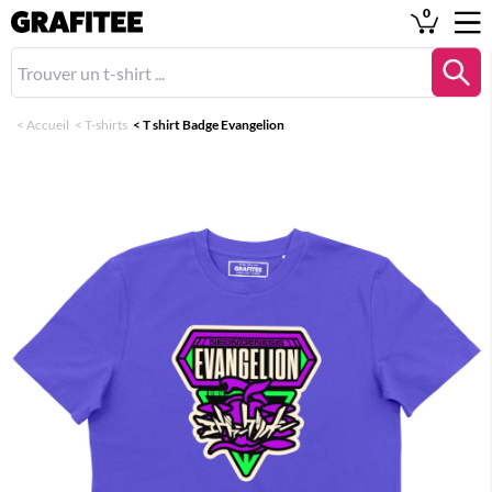
0
<
Accueil
<
T-shirts
<
T shirt Badge Evangelion