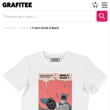
0
<
Accueil
<
T-shirts
<
T-shirt Drink it Black