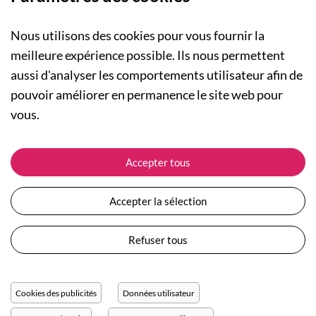
Nous utilisons des cookies pour vous fournir la
meilleure expérience possible. Ils nous permettent
aussi d'analyser les comportements utilisateur afin de
A PROPOS
pouvoir améliorer en permanence le site web pour
Qui sommes-nous ?
NOS RUBRIQUES
vous.
Actualités
Collection Homme
Nos engagements
ASSISTANCE
Collection Femme
Accepter tous
Carte cadeau
Suivre ma commande
Collection Enfants
Plan du site
Expédition et livraison
Les Totebags
Accepter la sélection
Devenir revendeur
Retour et remboursement
Nos différents thèmes
Moyens de paiement
Refuser tous
Conditions générales de vente
Questions / Réponses
Mentions légales
Nous contacter
Protection des données personnelles
Cookies des publicités
Données utilisateur
Réglage des cookies