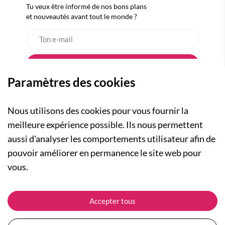
Tu veux être informé de nos bons plans
et nouveautés avant tout le monde ?
Paramètres des cookies
Nous utilisons des cookies pour vous fournir la
meilleure expérience possible. Ils nous permettent
aussi d'analyser les comportements utilisateur afin de
A PROPOS
pouvoir améliorer en permanence le site web pour
Qui sommes-nous ?
NOS RUBRIQUES
vous.
Actualités
Collection Homme
Nos engagements
ASSISTANCE
Collection Femme
Accepter tous
Carte cadeau
Suivre ma commande
Collection Enfants
Plan du site
Expédition et livraison