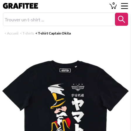
0
<
Accueil
<
T-shirts
<
T-shirt Captain Okita