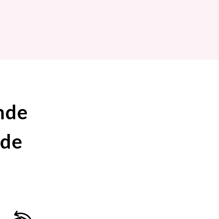
nde
ide