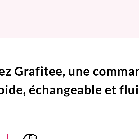
ez Grafitee,
une comma
pide,
échangeable et flu