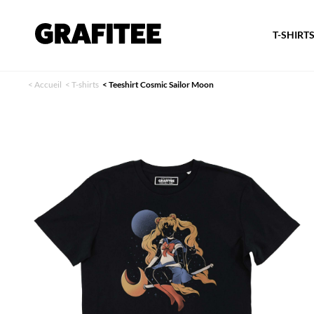
T-SHIRT
<
Accueil
<
T-shirts
<
Teeshirt Cosmic Sailor Moon