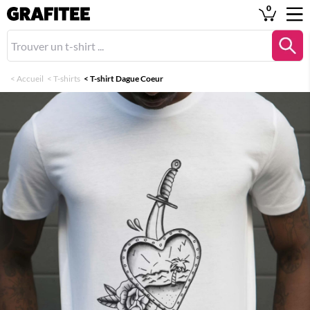
0
<
Accueil
<
T-shirts
<
T-shirt Dague Coeur