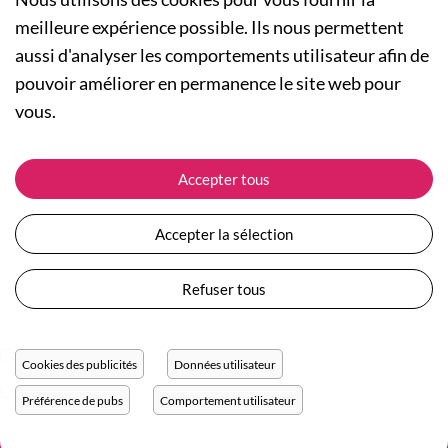
meilleure expérience possible. Ils nous permettent
aussi d'analyser les comportements utilisateur afin de
A PROPOS
pouvoir améliorer en permanence le site web pour
Qui sommes-nous ?
NOS RUBRIQUES
vous.
Actualités
Collection Homme
Nos engagements
ASSISTANCE
Collection Femme
Accepter tous
Carte cadeau
Suivre ma commande
Collection Enfants
Plan du site
Expédition et livraison
Les Totebags
Accepter la sélection
Devenir revendeur
Retour et remboursement
Nos différents thèmes
Moyens de paiement
Refuser tous
Conditions générales de vente
Questions / Réponses
Mentions légales
Nous contacter
Protection des données personnelles
Cookies des publicités
Données utilisateur
Réglage des cookies
Préférence de pubs
Comportement utilisateur