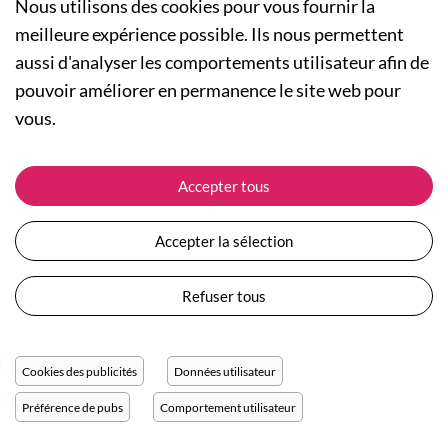
Nous utilisons des cookies pour vous fournir la
meilleure expérience possible. Ils nous permettent
aussi d'analyser les comportements utilisateur afin de
A PROPOS
pouvoir améliorer en permanence le site web pour
Qui sommes-nous ?
NOS RUBRIQUES
vous.
Actualités
Collection Homme
Nos engagements
ASSISTANCE
Collection Femme
Accepter tous
Carte cadeau
Suivre ma commande
Collection Enfants
Plan du site
Expédition et livraison
Les Totebags
Accepter la sélection
Devenir revendeur
Retour et remboursement
Nos différents thèmes
Moyens de paiement
Refuser tous
Conditions générales de vente
Questions / Réponses
Mentions légales
Nous contacter
Protection des données personnelles
Cookies des publicités
Données utilisateur
Réglage des cookies
Préférence de pubs
Comportement utilisateur