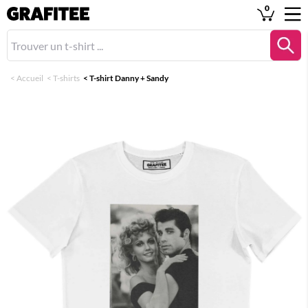
0
<
Accueil
<
T-shirts
<
T-shirt Danny + Sandy