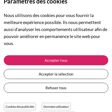
Paramètres des cookies
Nous utilisons des cookies pour vous fournir la
meilleure expérience possible. Ils nous permettent
aussi d'analyser les comportements utilisateur afin de
A PROPOS
pouvoir améliorer en permanence le site web pour
Qui sommes-nous ?
NOS RUBRIQUES
vous.
Actualités
Collection Homme
Nos engagements
ASSISTANCE
Collection Femme
Accepter tous
Carte cadeau
Suivre ma commande
Collection Enfants
Plan du site
Expédition et livraison
Les Totebags
Accepter la sélection
Devenir revendeur
Retour et remboursement
Nos différents thèmes
Moyens de paiement
Refuser tous
Conditions générales de vente
Questions / Réponses
Mentions légales
Nous contacter
Protection des données personnelles
Cookies des publicités
Données utilisateur
Réglage des cookies