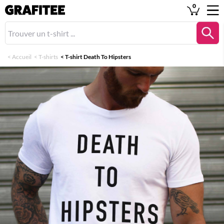
0
<
Accueil
<
T-shirts
<
T-shirt Death To Hipsters