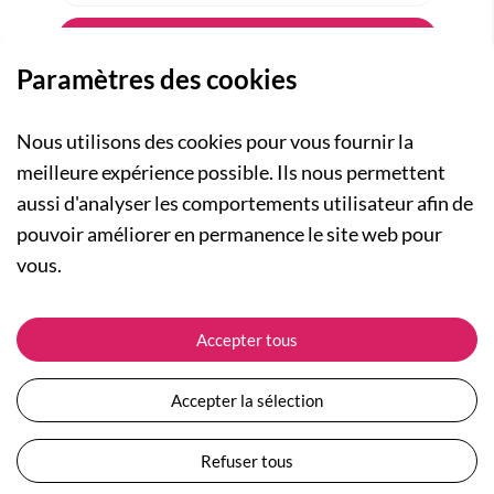
Paramètres des cookies
Nous utilisons des cookies pour vous fournir la
meilleure expérience possible. Ils nous permettent
aussi d'analyser les comportements utilisateur afin de
A PROPOS
pouvoir améliorer en permanence le site web pour
Qui sommes-nous ?
NOS RUBRIQUES
vous.
Actualités
Collection Homme
Nos engagements
ASSISTANCE
Collection Femme
Accepter tous
Carte cadeau
Suivre ma commande
Collection Enfants
Plan du site
Expédition et livraison
Les Totebags
Accepter la sélection
Devenir revendeur
Retour et remboursement
Nos différents thèmes
Moyens de paiement
Refuser tous
Conditions générales de vente
Questions / Réponses