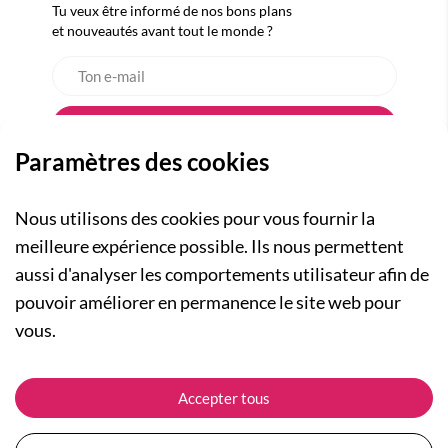
Tu veux être informé de nos bons plans
et nouveautés avant tout le monde ?
Paramètres des cookies
Nous utilisons des cookies pour vous fournir la
meilleure expérience possible. Ils nous permettent
aussi d'analyser les comportements utilisateur afin de
A PROPOS
pouvoir améliorer en permanence le site web pour
Qui sommes-nous ?
NOS RUBRIQUES
vous.
Actualités
Collection Homme
Nos engagements
ASSISTANCE
Collection Femme
Accepter tous
Carte cadeau
Suivre ma commande
Collection Enfants
Plan du site
Expédition et livraison