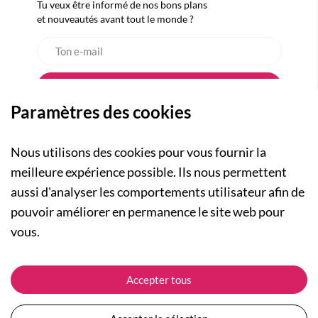
Tu veux être informé de nos bons plans
et nouveautés avant tout le monde ?
Paramètres des cookies
Nous utilisons des cookies pour vous fournir la
meilleure expérience possible. Ils nous permettent
aussi d'analyser les comportements utilisateur afin de
A PROPOS
pouvoir améliorer en permanence le site web pour
Qui sommes-nous ?
NOS RUBRIQUES
vous.
Actualités
Collection Homme
Nos engagements
ASSISTANCE
Collection Femme
Accepter tous
Carte cadeau
Suivre ma commande
Collection Enfants
Plan du site
Expédition et livraison
Les Totebags