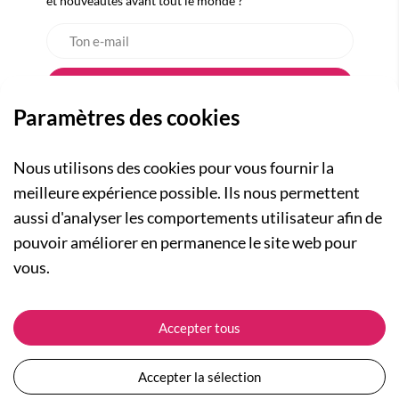
et nouveautés avant tout le monde ?
Paramètres des cookies
Nous utilisons des cookies pour vous fournir la
meilleure expérience possible. Ils nous permettent
aussi d'analyser les comportements utilisateur afin de
A PROPOS
pouvoir améliorer en permanence le site web pour
Qui sommes-nous ?
NOS RUBRIQUES
vous.
Actualités
Collection Homme
Nos engagements
ASSISTANCE
Collection Femme
Accepter tous
Carte cadeau
Suivre ma commande
Collection Enfants
Plan du site
Expédition et livraison
Les Totebags
Accepter la sélection
Devenir revendeur
Retour et remboursement