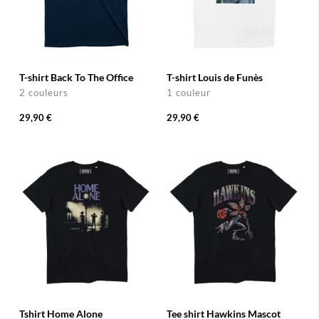
T-shirt Back To The Office
T-shirt Louis de Funès
2 couleurs
1 couleur
29,90 €
29,90 €
Tshirt Home Alone
Tee shirt Hawkins Mascot