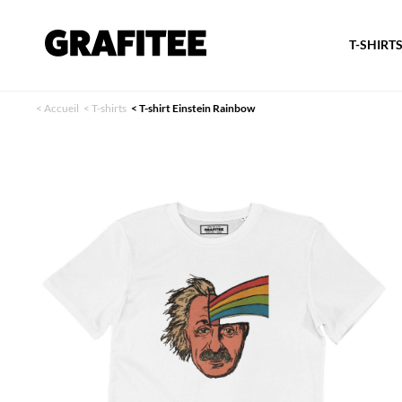
T-SHIRT
<
Accueil
<
T-shirts
<
T-shirt Einstein Rainbow