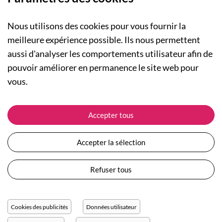
Nous utilisons des cookies pour vous fournir la
meilleure expérience possible. Ils nous permettent
aussi d'analyser les comportements utilisateur afin de
A PROPOS
pouvoir améliorer en permanence le site web pour
Qui sommes-nous ?
NOS RUBRIQUES
vous.
Actualités
Collection Homme
Nos engagements
ASSISTANCE
Collection Femme
Accepter tous
Carte cadeau
Suivre ma commande
Collection Enfants
Plan du site
Expédition et livraison
Les Totebags
Accepter la sélection
Devenir revendeur
Retour et remboursement
Nos différents thèmes
Moyens de paiement
Refuser tous
Conditions générales de vente
Questions / Réponses
Mentions légales
Nous contacter
Protection des données personnelles
Cookies des publicités
Données utilisateur
Réglage des cookies