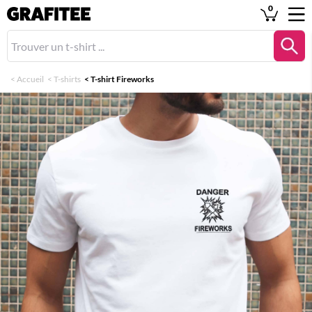
0
<
Accueil
<
T-shirts
<
T-shirt Fireworks