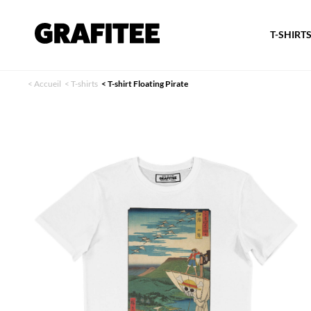
T-SHIRT
<
Accueil
<
T-shirts
<
T-shirt Floating Pirate