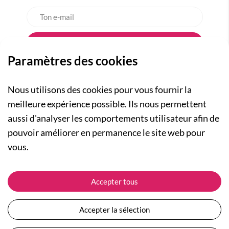
Paramètres des cookies
Nous utilisons des cookies pour vous fournir la
meilleure expérience possible. Ils nous permettent
aussi d'analyser les comportements utilisateur afin de
A PROPOS
pouvoir améliorer en permanence le site web pour
Qui sommes-nous ?
NOS RUBRIQUES
vous.
Actualités
Collection Homme
Nos engagements
ASSISTANCE
Collection Femme
Accepter tous
Carte cadeau
Suivre ma commande
Collection Enfants
Plan du site
Expédition et livraison
Les Totebags
Accepter la sélection
Devenir revendeur
Retour et remboursement
Nos différents thèmes