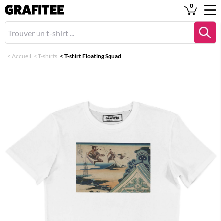
0
<
Accueil
<
T-shirts
<
T-shirt Floating Squad