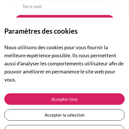
Paramètres des cookies
Nous utilisons des cookies pour vous fournir la
meilleure expérience possible. Ils nous permettent
aussi d'analyser les comportements utilisateur afin de
A PROPOS
pouvoir améliorer en permanence le site web pour
Qui sommes-nous ?
NOS RUBRIQUES
vous.
Actualités
Collection Homme
Nos engagements
ASSISTANCE
Collection Femme
Accepter tous
Carte cadeau
Suivre ma commande
Collection Enfants
Plan du site
Expédition et livraison
Les Totebags
Accepter la sélection
Devenir revendeur
Retour et remboursement
Nos différents thèmes
Moyens de paiement