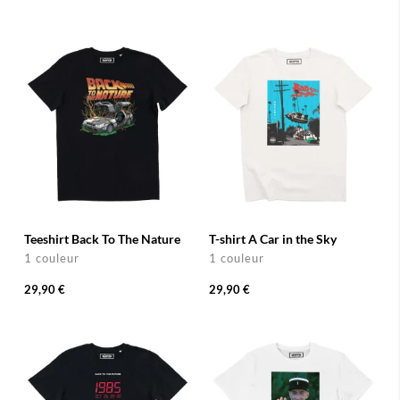
Teeshirt Back To The Nature
T-shirt A Car in the Sky
1 couleur
1 couleur
29,90 €
29,90 €