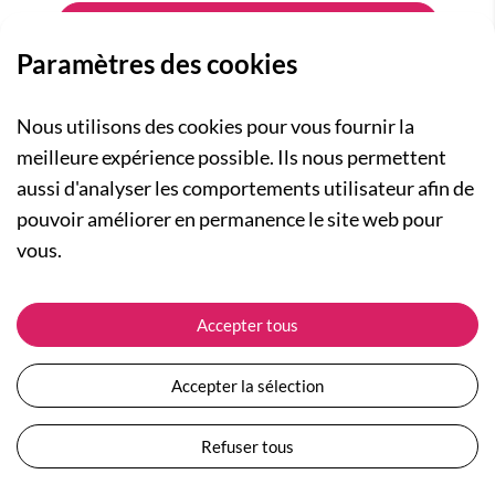
Paramètres des cookies
Nous utilisons des cookies pour vous fournir la
meilleure expérience possible. Ils nous permettent
aussi d'analyser les comportements utilisateur afin de
A PROPOS
pouvoir améliorer en permanence le site web pour
Qui sommes-nous ?
NOS RUBRIQUES
vous.
Actualités
Collection Homme
Nos engagements
ASSISTANCE
Collection Femme
Accepter tous
Carte cadeau
Suivre ma commande
Collection Enfants
Plan du site
Expédition et livraison
Les Totebags
Accepter la sélection
Devenir revendeur
Retour et remboursement
Nos différents thèmes
Moyens de paiement
Refuser tous
Conditions générales de vente
Questions / Réponses
Mentions légales