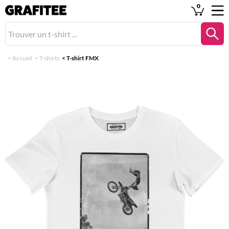
0
<
Accueil
<
T-shirts
<
T-shirt FMX