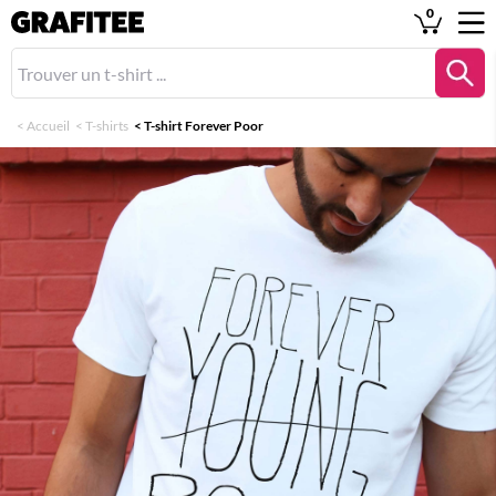
0
<
Accueil
<
T-shirts
<
T-shirt Forever Poor