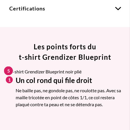
Certifications
Les points forts du
t-shirt Grendizer Blueprint
1
2
3
4
5
Un col rond qui file droit
1
Ne baille pas, ne gondole pas, ne roulotte pas. Avec sa
maille tricotée en point de côtes 1/1, ce col restera
plaqué contre ta peau et ne se détendra pas.