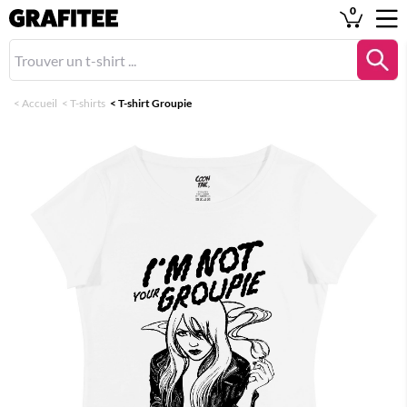
0
<
Accueil
<
T-shirts
<
T-shirt Groupie