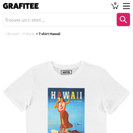
0
<
Accueil
<
T-shirts
<
T-shirt Hawaii