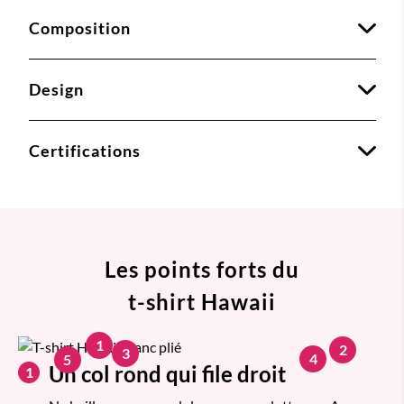
Composition
Design
Certifications
Les points forts du
t-shirt Hawaii
1
2
3
4
5
Un col rond qui file droit
1