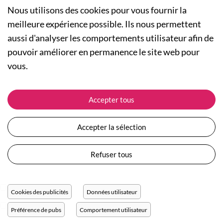
Nous utilisons des cookies pour vous fournir la
meilleure expérience possible. Ils nous permettent
aussi d'analyser les comportements utilisateur afin de
A PROPOS
pouvoir améliorer en permanence le site web pour
Qui sommes-nous ?
NOS RUBRIQUES
vous.
Actualités
Collection Homme
Nos engagements
ASSISTANCE
Collection Femme
Accepter tous
Carte cadeau
Suivre ma commande
Collection Enfants
Plan du site
Expédition et livraison
Les Totebags
Accepter la sélection
Devenir revendeur
Retour et remboursement
Nos différents thèmes
Moyens de paiement
Refuser tous
Conditions générales de vente
Questions / Réponses
Mentions légales
Nous contacter
Protection des données personnelles
Cookies des publicités
Données utilisateur
Réglage des cookies
Préférence de pubs
Comportement utilisateur