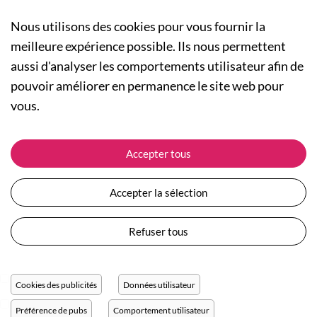
Nous utilisons des cookies pour vous fournir la
meilleure expérience possible. Ils nous permettent
aussi d'analyser les comportements utilisateur afin de
A PROPOS
pouvoir améliorer en permanence le site web pour
Qui sommes-nous ?
NOS RUBRIQUES
vous.
Actualités
Collection Homme
Nos engagements
ASSISTANCE
Collection Femme
Accepter tous
Carte cadeau
Suivre ma commande
Collection Enfants
Plan du site
Expédition et livraison
Les Totebags
Accepter la sélection
Devenir revendeur
Retour et remboursement
Nos différents thèmes
Moyens de paiement
Refuser tous
Conditions générales de vente
Questions / Réponses
Mentions légales
Nous contacter
Protection des données personnelles
Cookies des publicités
Données utilisateur
Réglage des cookies
Préférence de pubs
Comportement utilisateur