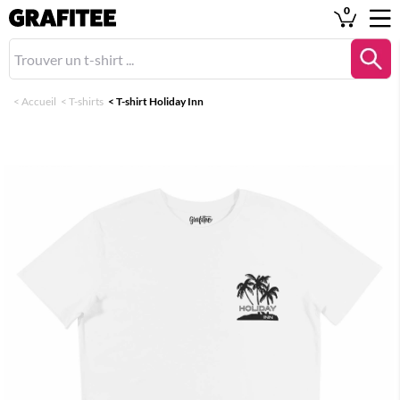
0
<
Accueil
<
T-shirts
<
T-shirt Holiday Inn