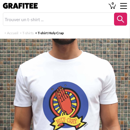
0
<
Accueil
<
T-shirts
<
T-shirt Holy Crap