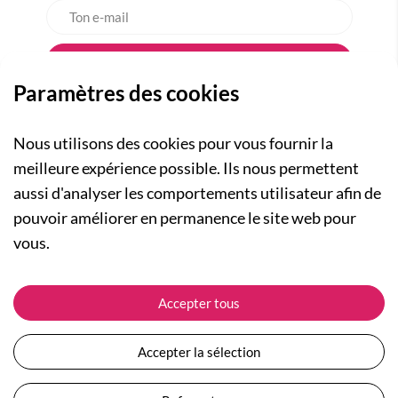
Paramètres des cookies
Nous utilisons des cookies pour vous fournir la
meilleure expérience possible. Ils nous permettent
aussi d'analyser les comportements utilisateur afin de
A PROPOS
pouvoir améliorer en permanence le site web pour
Qui sommes-nous ?
NOS RUBRIQUES
vous.
Actualités
Collection Homme
Nos engagements
ASSISTANCE
Collection Femme
Accepter tous
Carte cadeau
Suivre ma commande
Collection Enfants
Plan du site
Expédition et livraison
Les Totebags
Accepter la sélection
Devenir revendeur
Retour et remboursement
Nos différents thèmes
Moyens de paiement