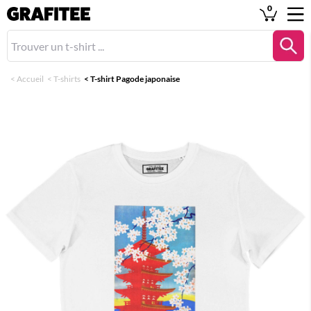
0
<
Accueil
<
T-shirts
<
T-shirt Pagode japonaise