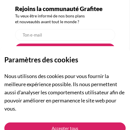
Rejoins la communauté Grafitee
Tu veux être informé de nos bons plans
et nouveautés avant tout le monde ?
Paramètres des cookies
Nous utilisons des cookies pour vous fournir la
meilleure expérience possible. Ils nous permettent
aussi d'analyser les comportements utilisateur afin de
A PROPOS
pouvoir améliorer en permanence le site web pour
Qui sommes-nous ?
NOS RUBRIQUES
vous.
Actualités
Collection Homme
Nos engagements
ASSISTANCE
Collection Femme
Accepter tous
Carte cadeau