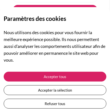
Paramètres des cookies
Nous utilisons des cookies pour vous fournir la
meilleure expérience possible. Ils nous permettent
aussi d'analyser les comportements utilisateur afin de
A PROPOS
pouvoir améliorer en permanence le site web pour
Qui sommes-nous ?
NOS RUBRIQUES
vous.
Actualités
Collection Homme
Nos engagements
ASSISTANCE
Collection Femme
Accepter tous
Carte cadeau
Suivre ma commande
Collection Enfants
Plan du site
Expédition et livraison
Les Totebags
Accepter la sélection
Devenir revendeur
Retour et remboursement
Nos différents thèmes
Moyens de paiement
Refuser tous
Conditions générales de vente
Questions / Réponses