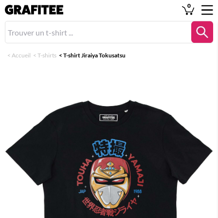
0
<
Accueil
<
T-shirts
<
T-shirt Jiraiya Tokusatsu