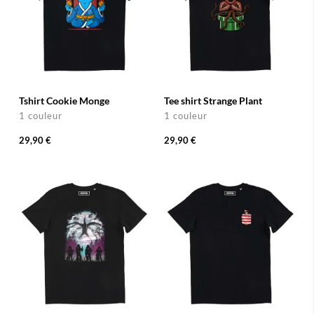
Tshirt Cookie Monge
Tee shirt Strange Plant
1 couleur
1 couleur
29,90 €
29,90 €