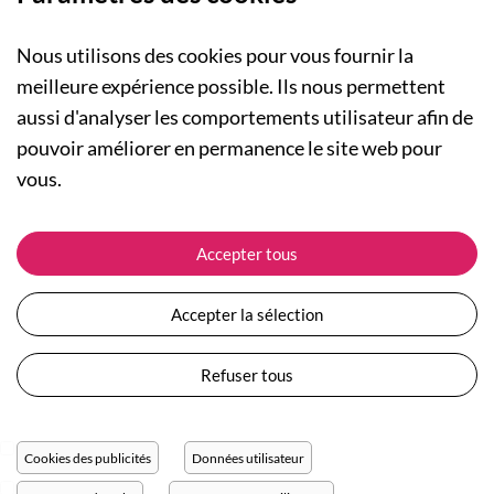
Nous utilisons des cookies pour vous fournir la
meilleure expérience possible. Ils nous permettent
aussi d'analyser les comportements utilisateur afin de
A PROPOS
pouvoir améliorer en permanence le site web pour
Qui sommes-nous ?
NOS RUBRIQUES
vous.
Actualités
Collection Homme
Nos engagements
ASSISTANCE
Collection Femme
Accepter tous
Carte cadeau
Suivre ma commande
Collection Enfants
Plan du site
Expédition et livraison
Les Totebags
Accepter la sélection
Devenir revendeur
Retour et remboursement
Nos différents thèmes
Moyens de paiement
Refuser tous
Conditions générales de vente
Questions / Réponses
Mentions légales
Nous contacter
Protection des données personnelles
Cookies des publicités
Données utilisateur
Réglage des cookies