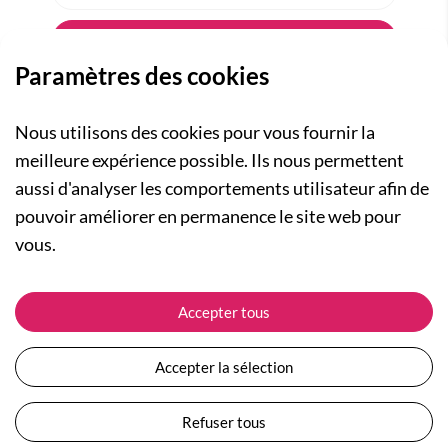
Paramètres des cookies
Nous utilisons des cookies pour vous fournir la
meilleure expérience possible. Ils nous permettent
aussi d'analyser les comportements utilisateur afin de
A PROPOS
pouvoir améliorer en permanence le site web pour
Qui sommes-nous ?
NOS RUBRIQUES
vous.
Actualités
Collection Homme
Nos engagements
ASSISTANCE
Collection Femme
Accepter tous
Carte cadeau
Suivre ma commande
Collection Enfants
Plan du site
Expédition et livraison
Les Totebags
Accepter la sélection
Devenir revendeur
Retour et remboursement
Nos différents thèmes
Moyens de paiement
Refuser tous
Conditions générales de vente
Questions / Réponses