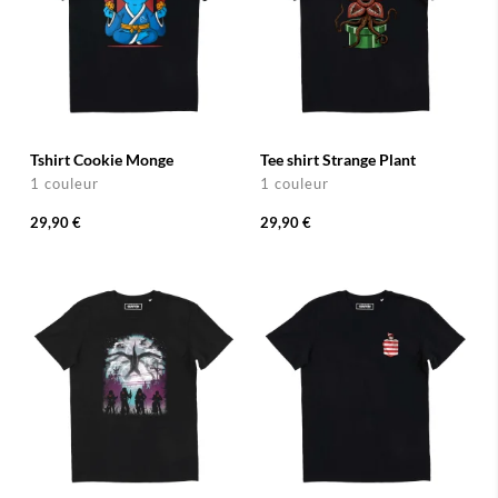
Tshirt Cookie Monge
Tee shirt Strange Plant
1 couleur
1 couleur
29,90 €
29,90 €