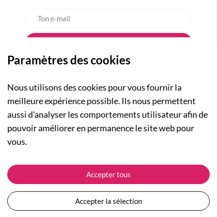
Paramètres des cookies
Nous utilisons des cookies pour vous fournir la
meilleure expérience possible. Ils nous permettent
aussi d'analyser les comportements utilisateur afin de
A PROPOS
pouvoir améliorer en permanence le site web pour
Qui sommes-nous ?
NOS RUBRIQUES
vous.
Actualités
Collection Homme
Nos engagements
ASSISTANCE
Collection Femme
Accepter tous
Carte cadeau
Suivre ma commande
Collection Enfants
Plan du site
Expédition et livraison
Les Totebags
Accepter la sélection
Devenir revendeur
Retour et remboursement
Nos différents thèmes