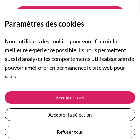
Paramètres des cookies
Nous utilisons des cookies pour vous fournir la
meilleure expérience possible. Ils nous permettent
aussi d'analyser les comportements utilisateur afin de
A PROPOS
pouvoir améliorer en permanence le site web pour
Qui sommes-nous ?
NOS RUBRIQUES
vous.
Actualités
Collection Homme
Nos engagements
ASSISTANCE
Collection Femme
Accepter tous
Carte cadeau
Suivre ma commande
Collection Enfants
Plan du site
Expédition et livraison
Les Totebags
Accepter la sélection
Devenir revendeur
Retour et remboursement
Nos différents thèmes
Moyens de paiement
Refuser tous
Conditions générales de vente
Questions / Réponses