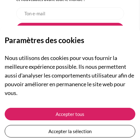
Paramètres des cookies
Nous utilisons des cookies pour vous fournir la
meilleure expérience possible. Ils nous permettent
aussi d'analyser les comportements utilisateur afin de
A PROPOS
pouvoir améliorer en permanence le site web pour
Qui sommes-nous ?
NOS RUBRIQUES
vous.
Actualités
Collection Homme
Nos engagements
ASSISTANCE
Collection Femme
Accepter tous
Carte cadeau
Suivre ma commande
Collection Enfants
Plan du site
Expédition et livraison
Les Totebags
Accepter la sélection
Devenir revendeur
Retour et remboursement
Nos différents thèmes