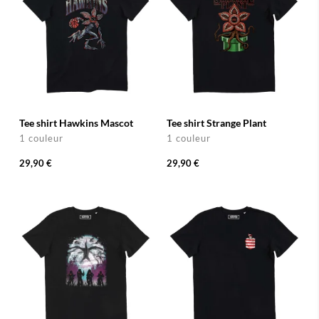
Tee shirt Hawkins Mascot
Tee shirt Strange Plant
1 couleur
1 couleur
29,90 €
29,90 €