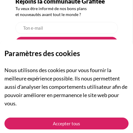
Rejoins la communauté Grafitee
Tu veux être informé de nos bons plans
et nouveautés avant tout le monde ?
Paramètres des cookies
Nous utilisons des cookies pour vous fournir la
meilleure expérience possible. Ils nous permettent
aussi d'analyser les comportements utilisateur afin de
A PROPOS
pouvoir améliorer en permanence le site web pour
Qui sommes-nous ?
NOS RUBRIQUES
vous.
Actualités
Collection Homme
Nos engagements
ASSISTANCE
Collection Femme
Accepter tous
Carte cadeau
Suivre ma commande
Collection Enfants