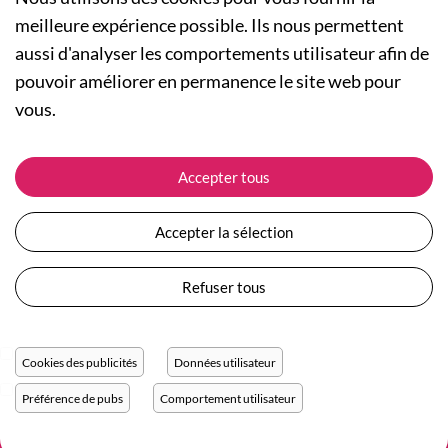
meilleure expérience possible. Ils nous permettent
aussi d'analyser les comportements utilisateur afin de
A PROPOS
pouvoir améliorer en permanence le site web pour
Qui sommes-nous ?
NOS RUBRIQUES
vous.
Actualités
Collection Homme
Nos engagements
ASSISTANCE
Collection Femme
Accepter tous
Carte cadeau
Suivre ma commande
Collection Enfants
Plan du site
Expédition et livraison
Les Totebags
Accepter la sélection
Devenir revendeur
Retour et remboursement
Nos différents thèmes
Moyens de paiement
Refuser tous
Conditions générales de vente
Questions / Réponses
Mentions légales
Nous contacter
Protection des données personnelles
Cookies des publicités
Données utilisateur
Réglage des cookies
Préférence de pubs
Comportement utilisateur