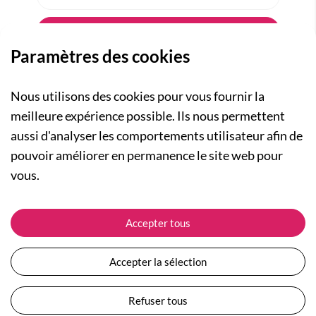
Paramètres des cookies
Nous utilisons des cookies pour vous fournir la
meilleure expérience possible. Ils nous permettent
aussi d'analyser les comportements utilisateur afin de
A PROPOS
pouvoir améliorer en permanence le site web pour
Qui sommes-nous ?
NOS RUBRIQUES
vous.
Actualités
Collection Homme
Nos engagements
ASSISTANCE
Collection Femme
Accepter tous
Carte cadeau
Suivre ma commande
Collection Enfants
Plan du site
Expédition et livraison
Les Totebags
Accepter la sélection
Devenir revendeur
Retour et remboursement
Nos différents thèmes
Moyens de paiement
Refuser tous
Conditions générales de vente
Questions / Réponses