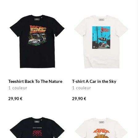
Teeshirt Back To The Nature
T-shirt A Car in the Sky
1 couleur
1 couleur
29,90 €
29,90 €