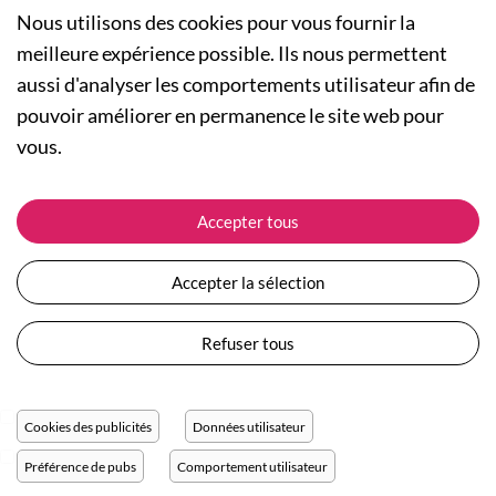
Nous utilisons des cookies pour vous fournir la
meilleure expérience possible. Ils nous permettent
aussi d'analyser les comportements utilisateur afin de
A PROPOS
pouvoir améliorer en permanence le site web pour
Qui sommes-nous ?
NOS RUBRIQUES
vous.
Actualités
Collection Homme
Nos engagements
ASSISTANCE
Collection Femme
Accepter tous
Carte cadeau
Suivre ma commande
Collection Enfants
Plan du site
Expédition et livraison
Les Totebags
Accepter la sélection
Devenir revendeur
Retour et remboursement
Nos différents thèmes
Moyens de paiement
Refuser tous
Conditions générales de vente
Questions / Réponses
Mentions légales
Nous contacter
Protection des données personnelles
Cookies des publicités
Données utilisateur
Réglage des cookies
Préférence de pubs
Comportement utilisateur