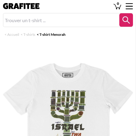
0
<
Accueil
<
T-shirts
<
T-shirt Menorah