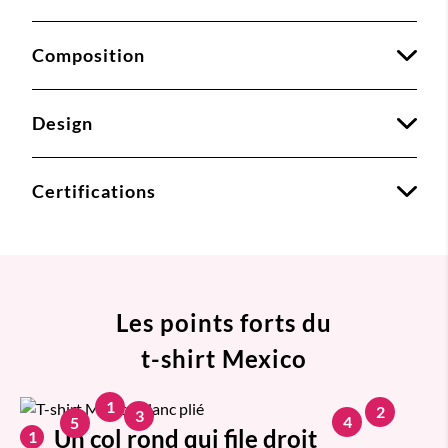
Composition
Design
Certifications
Les points forts du
t-shirt Mexico
1
2
3
4
5
Un col rond qui file droit
1