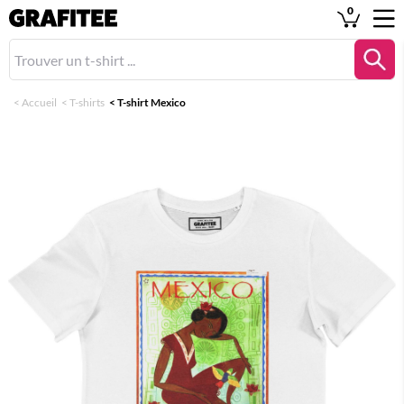
0
<
Accueil
<
T-shirts
<
T-shirt Mexico