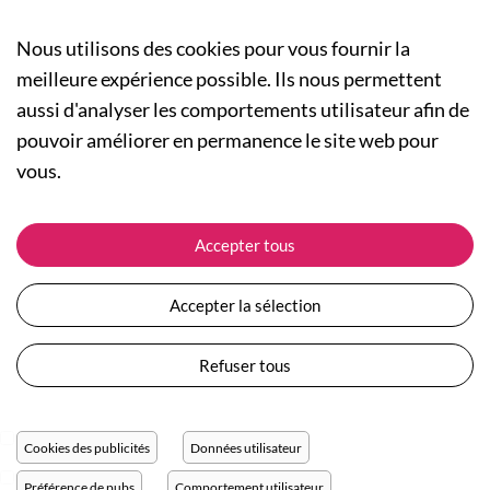
Nous utilisons des cookies pour vous fournir la
meilleure expérience possible. Ils nous permettent
aussi d'analyser les comportements utilisateur afin de
A PROPOS
pouvoir améliorer en permanence le site web pour
Qui sommes-nous ?
NOS RUBRIQUES
vous.
Actualités
Collection Homme
Nos engagements
ASSISTANCE
Collection Femme
Accepter tous
Carte cadeau
Suivre ma commande
Collection Enfants
Plan du site
Expédition et livraison
Les Totebags
Accepter la sélection
Devenir revendeur
Retour et remboursement
Nos différents thèmes
Moyens de paiement
Refuser tous
Conditions générales de vente
Questions / Réponses
Mentions légales
Nous contacter
Protection des données personnelles
Cookies des publicités
Données utilisateur
Réglage des cookies
Préférence de pubs
Comportement utilisateur