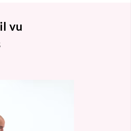
il vu
s