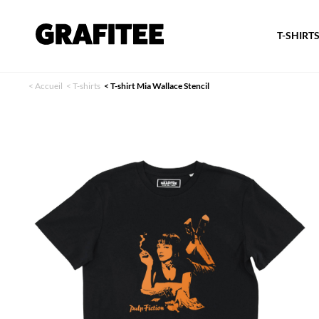
T-SHIRT
<
Accueil
<
T-shirts
<
T-shirt Mia Wallace Stencil