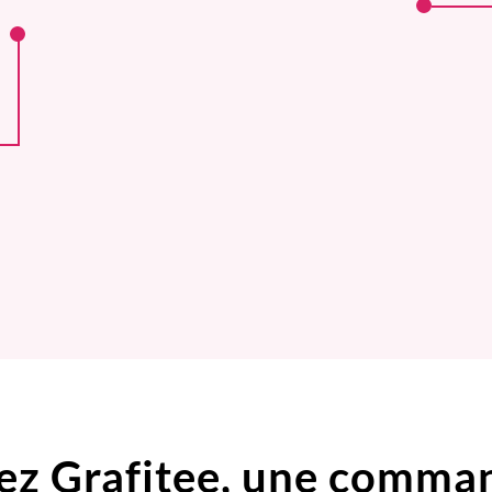
ez Grafitee,
une comma