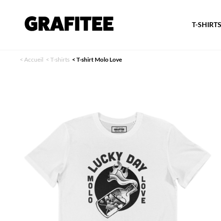
T-SHIRT
<
Accueil
<
T-shirts
<
T-shirt Molo Love