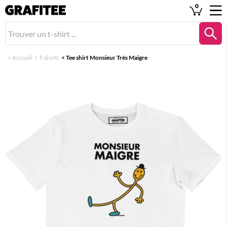
0
<
Accueil
<
T-shirts
<
Tee shirt Monsieur Très Maigre