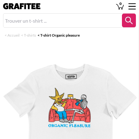
0
<
Accueil
<
T-shirts
<
T-shirt Organic pleasure