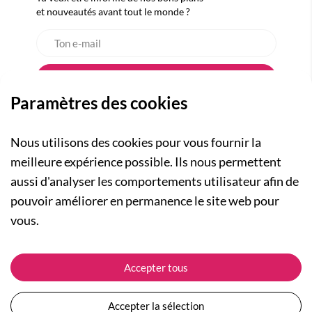
et nouveautés avant tout le monde ?
Paramètres des cookies
Nous utilisons des cookies pour vous fournir la
meilleure expérience possible. Ils nous permettent
aussi d'analyser les comportements utilisateur afin de
A PROPOS
pouvoir améliorer en permanence le site web pour
Qui sommes-nous ?
NOS RUBRIQUES
vous.
Actualités
Collection Homme
Nos engagements
ASSISTANCE
Collection Femme
Accepter tous
Carte cadeau
Suivre ma commande
Collection Enfants
Plan du site
Expédition et livraison
Les Totebags
Accepter la sélection