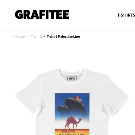
T-SHIRT
<
Accueil
<
T-shirts
<
T-shirt Palestine Line