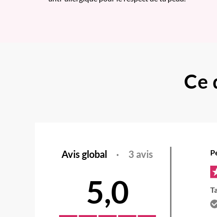
Ce 
Pe
Avis global
·
3 avis
5,0
T