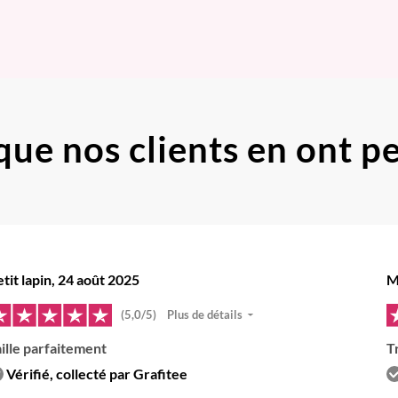
que nos clients
en ont p
tit lapin, 24 août 2025
M
(5,0/5)
Plus de détails
aille parfaitement
T
Vérifié, collecté par Grafitee