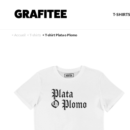
T-SHIRT
<
Accueil
<
T-shirts
<
T-shirt Plata o Plomo