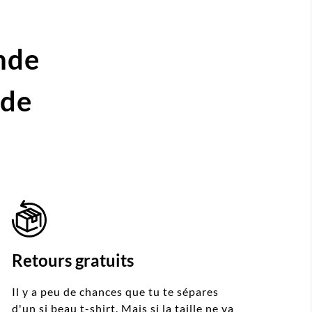
nde
ide
Retours gratuits
Il y a peu de chances que tu te sépares
d'un si beau t-shirt. Mais si la taille ne va