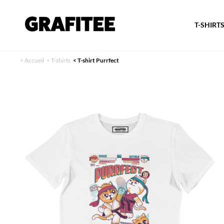
T-SHIRT
<
Accueil
<
T-shirts
<
T-shirt Purrfect