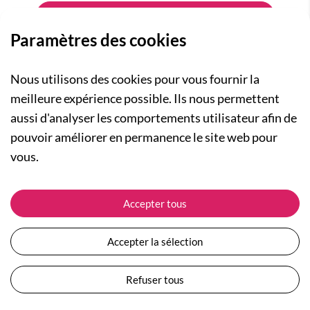
Paramètres des cookies
Nous utilisons des cookies pour vous fournir la
meilleure expérience possible. Ils nous permettent
aussi d'analyser les comportements utilisateur afin de
A PROPOS
pouvoir améliorer en permanence le site web pour
Qui sommes-nous ?
NOS RUBRIQUES
vous.
Actualités
Collection Homme
Nos engagements
ASSISTANCE
Collection Femme
Accepter tous
Carte cadeau
Suivre ma commande
Collection Enfants
Plan du site
Expédition et livraison
Les Totebags
Accepter la sélection
Devenir revendeur
Retour et remboursement
Nos différents thèmes
Moyens de paiement
Refuser tous
Conditions générales de vente
Questions / Réponses
Mentions légales