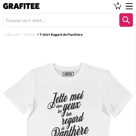
0
<
Accueil
<
T-shirts
<
T-shirt Regard de Panthère